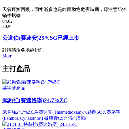
天氣逐漸回暖，雨水漸多也是軟體動物危害時期，應注意防治
蝸牛蛞蝓！
04.02
2026
公道伯(賽速安)25%SG已經上市
詳情請洽各地經銷商！
More
主打產品
製字號產品
武夠強(賽速洛寧)24.7%ZC
武夠強24.7%ZC為賽速安(Thiamethoxam)水懸劑SC與賽洛寧
(Lambda Cyhalothrin) 微膠囊CS之混合劑型