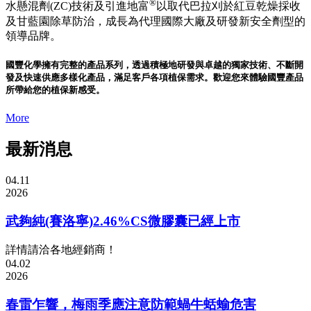
®
水懸混劑(ZC)技術及引進地富
以取代巴拉刈於紅豆乾燥採收
及甘藍園除草防治，成長為代理國際大廠及研發新安全劑型的
領導品牌。
國豐化學擁有完整的產品系列，透過積極地研發與卓越的獨家技術、不斷開
發及快速供應多樣化產品，滿足客戶各項植保需求。歡迎您來體驗國豐產品
所帶給您的植保新感受。
More
最新消息
04.11
2026
武夠純(賽洛寧)2.46%CS微膠囊已經上市
詳情請洽各地經銷商！
04.02
2026
春雷乍響，梅雨季應注意防範蝸牛蛞蝓危害