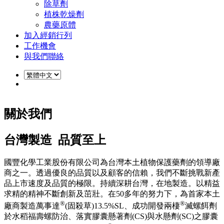
除草劑
植株乾燥劑
農藥原體
加入經銷行列
工作機會
與我們聯絡
關於我們
台灣製造 品質至上
國豐化學工業股份有限公司為台灣本土植物保護藥劑的領導廠
商之一。透過優良的品質以及顧客的信賴，我們不斷挑戰新產
品上市速度及品質的極限。持續深耕台灣，在地製造。以精益
求精的精神不斷創新及茁壯。在50多年的努力下，為首家本土
®
®
廠商製造萬事達
(固殺草)13.5%SL、成功開發兩棲
滅螺餌劑
於水稻福壽螺防治、落實膠囊懸著劑(CS)與水懸劑(SC)之膠囊