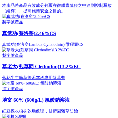
本產品將產品有效成分包覆在微膠囊薄膜之中達到控制釋放
（緩釋）、提高施藥安全之目的。
製字號產品
真武功(賽洛寧)2.46%CS
真武功(賽洛寧Lambda Cyhalothrin) 微膠囊CS
製字號產品
草老大(剋草同 Clethodim)13.2%EC
落花生牛筋草等禾本科專用除草劑
進字號產品
地富 60% (600g/L) 氯酸鈉溶液
紅豆採收植株乾燥處理，甘藍園雜草防治