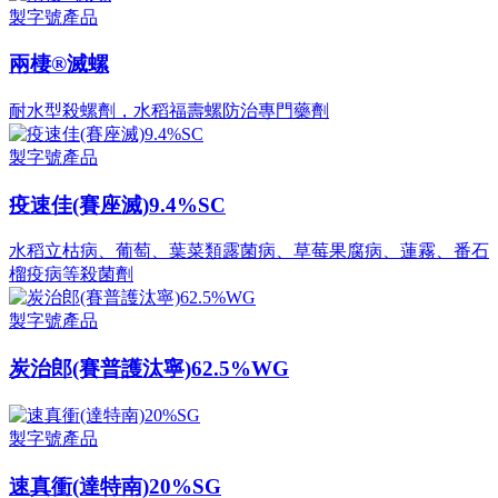
製字號產品
兩棲®滅螺
耐水型殺螺劑，水稻福壽螺防治專門藥劑
製字號產品
疫速佳(賽座滅)9.4%SC
水稻立枯病、葡萄、葉菜類露菌病、草莓果腐病、蓮霧、番石
榴疫病等殺菌劑
製字號產品
炭治郎(賽普護汰寧)62.5%WG
製字號產品
速真衝(達特南)20%SG